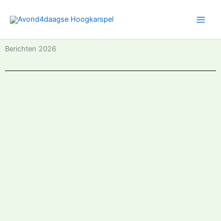
Ga
naar
de
inhoud
Berichten 2026